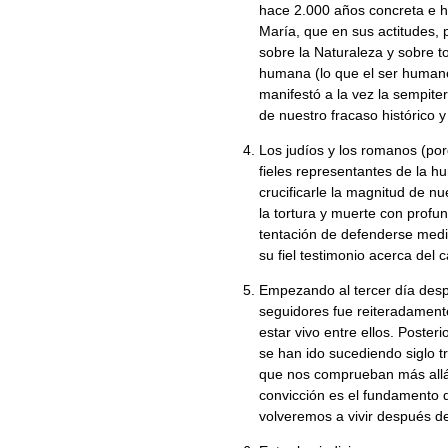
hace 2.000 años concreta e hi
María, que en sus actitudes, 
sobre la Naturaleza y sobre t
humana (lo que el ser humano
manifestó a la vez la sempite
de nuestro fracaso histórico y 
Los judíos y los romanos (por
fieles representantes de la h
crucificarle la magnitud de nu
la tortura y muerte con profu
tentación de defenderse media
su fiel testimonio acerca del
Empezando al tercer día des
seguidores fue reiteradamente
estar vivo entre ellos. Poste
se han ido sucediendo siglo t
que nos comprueban más allá 
convicción es el fundamento 
volveremos a vivir después d