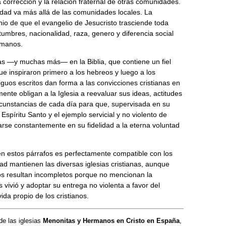
a corrección y la relación fraternal de otras comunidades.
nidad va más allá de las comunidades locales. La
io de que el evangelio de Jesucristo trasciende toda
stumbres, nacionalidad, raza, genero y diferencia social
umanos.
s —y muchas más— en la Biblia, que contiene un fiel
ue inspiraron primero a los hebreos y luego a los
iguos escritos dan forma a las convicciones cristianas en
nte obligan a la Iglesia a reevaluar sus ideas, actitudes
rcunstancias de cada día para que, supervisada en su
 Espíritu Santo y el ejemplo servicial y no violento de
arse constantemente en su fidelidad a la eterna voluntad
 estos párrafos es perfectamente compatible con los
d mantienen las diversas iglesias cristianas, aunque
s resultan incompletos porque no mencionan la
 vivió y adoptar su entrega no violenta a favor del
ida propio de los cristianos.
e las iglesias
Menonitas y Hermanos en Cristo en España
,