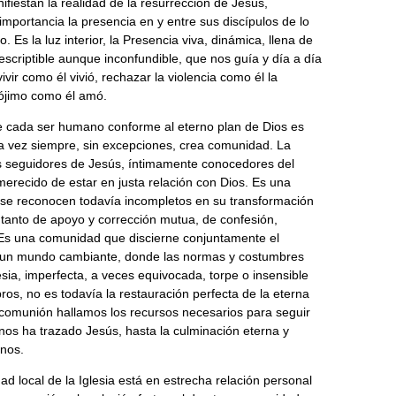
ifiestan la realidad de la resurrección de Jesús,
portancia la presencia en y entre sus discípulos de lo
. Es la luz interior, la Presencia viva, dinámica, llena de
escriptible aunque inconfundible, que nos guía y día a día
ivir como él vivió, rechazar la violencia como él la
rójimo como él amó.
de cada ser humano conforme al eterno plan de Dios es
a vez siempre, sin excepciones, crea comunidad. La
os seguidores de Jesús, íntimamente conocedores del
nmerecido de estar en justa relación con Dios. Es una
se reconocen todavía incompletos en su transformación
tanto de apoyo y corrección mutua, de confesión,
Es una comunidad que discierne conjuntamente el
 un mundo cambiante, donde las normas y costumbres
esia, imperfecta, a veces equivocada, torpe o insensible
s, no es todavía la restauración perfecta de la eterna
 comunión hallamos los recursos necesarios para seguir
os ha trazado Jesús, hasta la culminación eterna y
inos.
ad local de la Iglesia está en estrecha relación personal