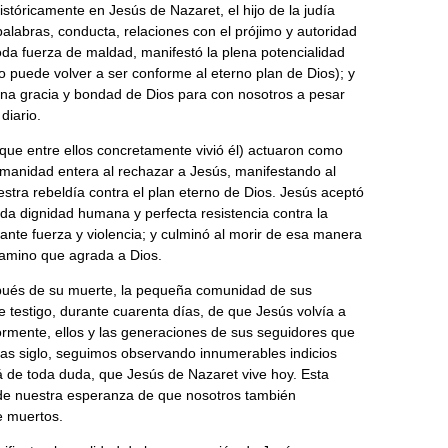
stóricamente en Jesús de Nazaret, el hijo de la judía
palabras, conducta, relaciones con el prójimo y autoridad
oda fuerza de maldad, manifestó la plena potencialidad
 puede volver a ser conforme al eterno plan de Dios); y
rna gracia y bondad de Dios para con nosotros a pesar
diario.
que entre ellos concretamente vivió él) actuaron como
umanidad entera al rechazar a Jesús, manifestando al
estra rebeldía contra el plan eterno de Dios. Jesús aceptó
nda dignidad humana y perfecta resistencia contra la
nte fuerza y violencia; y culminó al morir de esa manera
 camino que agrada a Dios.
pués de su muerte, la pequeña comunidad de sus
 testigo, durante cuarenta días, de que Jesús volvía a
riormente, ellos y las generaciones de sus seguidores que
ras siglo, seguimos observando innumerables indicios
de toda duda, que Jesús de Nazaret vive hoy. Esta
de nuestra esperanza de que nosotros también
e muertos.