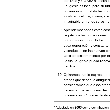
con Dios y a la vez necesita l
La Iglesia es local pero su u
comunión mundial da testimon
localidad, cultura, idioma, co
imaginable entre los seres h
Aprendemos todas estas cosa
registro de las convicciones q
primeros cristianos. Estos ant
cada generación y constanteme
y conductas en las nuevas ci
labor de discernimiento por el
Jesús, la Iglesia pueda renov
de Dios.
Opinamos que lo expresado en
credos que desde la antigüeda
consideramos que esos credo
necesidad de vivir como Jesús
prójimo como único estilo de v
* Adoptado en
2003
como contribución d