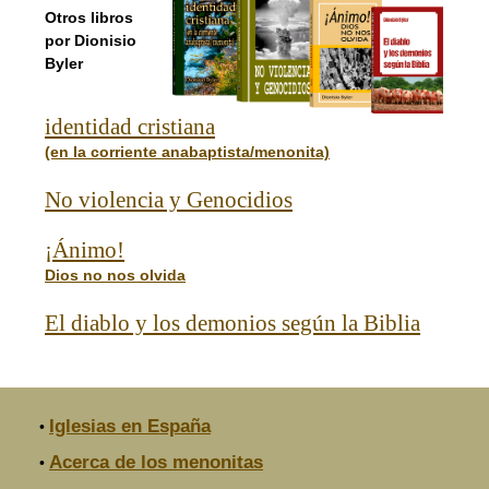
Otros libros
por Dionisio
Byler
identidad cristiana
(en la corriente anabaptista/menonita)
No violencia y Genocidios
¡Ánimo!
Dios no nos olvida
El diablo y los demonios según la Biblia
Iglesias en España
•
Acerca de los menonitas
•